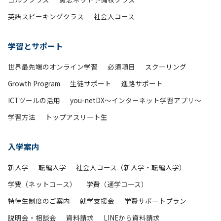
英語スピーキングクラス
社会人コース
学習とサポート
世界最先端のオンライン学習
必須項目
スクーリング
Growth Program
生徒サポート
進路サポート
ICTツールの活用
you-netDX～インターネット学習アプリ～
学習方法
トップアスリート生
入学案内
新入学
転編入学
社会人コース（新入学・転編入学）
学費（ネットコース）
学費（通学コース）
特待生制度のご案内
就学支援金
学費サポートプラン
説明会・相談会
資料請求
LINEから資料請求