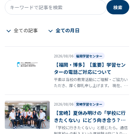
検索
キーワードで記事を検索
全ての記事
全ての月日
2026/08/06
福岡学習センター
【福岡・博多】【重要】学習セン
ターの電話ご対応について
平素は当校の教育活動にご理解・ご協力い
ただき、厚く御礼申し上げます。 現在、福
岡学習センターの電話が繋がらない状況が
発生しております。 誠に恐れ入りま…
2026/08/06
宮崎学習センター
【宮崎】夏休み明けの「学校に行
きたくない」にどう向き合う？通
信制高校という選択肢
「学校に行きたくない」と感じたら。通信
制高校への転入という選択肢 8月に入り、