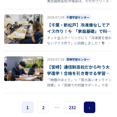
勇志国際高校 中等部は、ただのフリースク
ールではありません。 中学生が安心して過
ごせる居場所であることはもちろ…
2026/07/29
千葉学習センター
【千葉・新松戸】冷凍庫なしでア
イス作り！
「家庭基礎」で科学
と調理を楽しく学びました
ネット生スクーリングにて「冷凍庫を使わ
ないアイス作り」に挑戦しました！
家
庭基礎の授業では、「冷凍庫を使わないア
イス作り」に挑戦しまし…
2026/07/28
宮崎学習センター
【宮崎】通信制高校だから叶う大
学進学！合格を引き寄せる学習サ
ポートと進路実績
「時間のゆとり」×「質の高いオンライン
授業」×「宮崎での対面サポート」で志望
校合格を目指す 「通信制高校からでも、大
学進学を目指せるのかな…？」 そん…
1
2
…
232
›