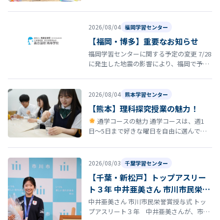
2026/08/04
福岡学習センター
【福岡・博多】重要なお知らせ
福岡学習センターに関する予定の変更 7/28
に発生した地震の影響により、福岡で予定
していた以下の行事・スクーリング等につ
いて日程を延期いたします。 8…
2026/08/04
熊本学習センター
【熊本】理科探究授業の魅力！
通学コースの魅力 通学コースは、週1
日〜5日まで好きな曜日を自由に選んで登
校できる柔軟なスタイルが特徴です。 しか
も、途中で曜日を変更しても学費は…
2026/08/03
千葉学習センター
【千葉・新松戸】トップアスリー
ト３年 中井亜美さん 市川市民栄誉
賞授与式
中井亜美さん 市川市民栄誉賞授与式 トッ
プアスリート３年 中井亜美さんが、市川