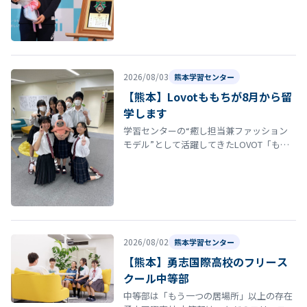
市民栄誉賞を受賞しました。授与式では、
多くの方々から祝福を受け、これまで…
2026/08/03
熊本学習センター
【熊本】Lovotももちが8月から留
学します
学習センターの“癒し担当兼ファッション
モデル”として活躍してきたLOVOT「もも
ち」が、来月から福岡へまさかの“留学”に
旅立ちます。 1年間、季節イベ…
2026/08/02
熊本学習センター
【熊本】勇志国際高校のフリース
クール中等部
中等部は「もう一つの居場所」以上の存在