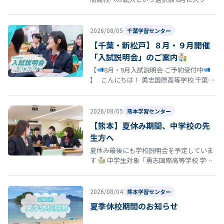
夏休み明けの登校に向けて「今の学校に通
い続けるのがつらい」「学校に行きた…
2026/08/05
千葉学習センター
【千葉・新松戸】８月・９月開催
「入試説明会」のご案内
【
8月・9月入試説明会 ご予約受付中
】 こんにちは！ 勇志国際高等学校 千葉学
習センターです
「そろそろ志望校を決
め…
2026/08/05
熊本学習センター
【熊本】夏休み期間、中学校の先
生方へ
夏休み最後にも学校説明会を予定していま
す
中学生対象「勇志国際高等学校 学校
説明会」開催のお知らせ 夏休みの締めくく
りとして、8月29日（土）13…
2026/08/04
熊本学習センター
夏季休校期間のお知らせ