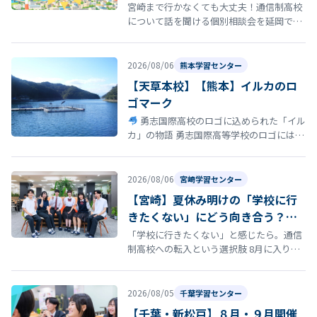
宮崎まで行かなくても大丈夫！通信制高校
について話を聞ける個別相談会を延岡で開
催！ 「通信制高校について話を聞いてみた
い」 「転校を考えているけれど、ま…
2026/08/06
熊本学習センター
【天草本校】【熊本】イルカのロ
ゴマーク
勇志国際高校のロゴに込められた「イル
カ」の物語 勇志国際高等学校のロゴには、
イルカ が描かれています。このイルカに
は、学校の歴史と深い思いが込め…
2026/08/06
宮崎学習センター
【宮崎】夏休み明けの「学校に行
きたくない」にどう向き合う？通
信制高校という選択肢
「学校に行きたくない」と感じたら。通信
制高校への転入という選択肢 8月に入り、
夏休み明けの登校に向けて「今の学校に通
い続けるのがつらい」「学校に行きた…
2026/08/05
千葉学習センター
【千葉・新松戸】８月・９月開催