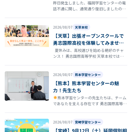
昨日発生しました、福岡学習センターの電
話不通に関し、通常通り復旧しましたので
お知らせいたします。
2026/08/07
天草本校
【天草】出張オープンスクールで
勇志国際高校を体験してみません
か？
夏休みは、高校選びを始める絶好のチャ
ンス！ 勇志国際高等学校 天草本校では、8
月22日（土）にオープンスクールを開催し
ます。 「通信制高…
2026/08/07
熊本学習センター
【熊本】熊本学習センターの魅
力！先生たち
熊本学習センターの先生たちは、チーム
であなたを支える存在です 勇志国際高等学
校 熊本学習センターの通学コースには、勉
強を教えるだけではなく、あなたの…
2026/08/07
宮崎学習センター
【宮崎】9月12日（土）延岡個別相