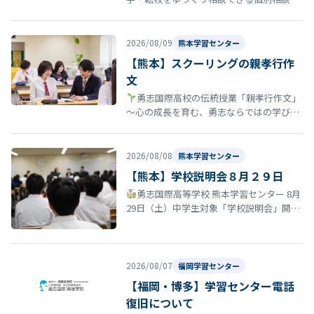
夏休みが終わり、「このまま今の学校でい
いのかな」「新しい環境で頑張りたい…
2026/08/09
熊本学習センター
【熊本】スクーリングの親孝行作
文
勇志国際高校の伝統授業「親孝行作文」
〜心の成長を育む、勇志ならではの学び〜
勇志国際高等学校では、教育方針の一つに
「親孝行する青少年たれ」がありま…
2026/08/08
熊本学習センター
【熊本】学校説明会８月２９日
勇志国際高等学校 熊本学習センター 8月
29日（土）中学生対象「学校説明会」開催
のお知らせ 夏休みも終盤に差し掛かる時期
となりました。 勇志国際高等…
2026/08/07
福岡学習センター
【福岡・博多】学習センター電話
復旧について