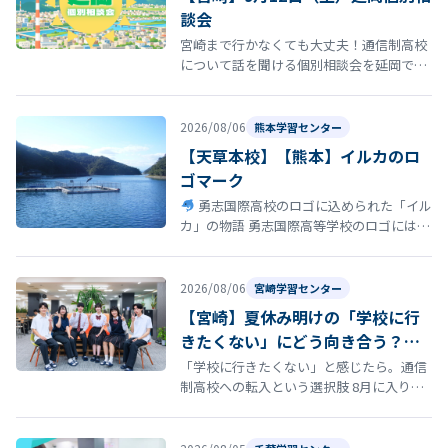
談会
宮崎まで行かなくても大丈夫！通信制高校
について話を聞ける個別相談会を延岡で開
催！ 「通信制高校について話を聞いてみた
い」 「転校を考えているけれど、ま…
2026/08/06
熊本学習センター
【天草本校】【熊本】イルカのロ
ゴマーク
勇志国際高校のロゴに込められた「イル
カ」の物語 勇志国際高等学校のロゴには、
イルカ が描かれています。このイルカに
は、学校の歴史と深い思いが込め…
2026/08/06
宮崎学習センター
【宮崎】夏休み明けの「学校に行
きたくない」にどう向き合う？通
信制高校という選択肢
「学校に行きたくない」と感じたら。通信
制高校への転入という選択肢 8月に入り、
夏休み明けの登校に向けて「今の学校に通
い続けるのがつらい」「学校に行きた…