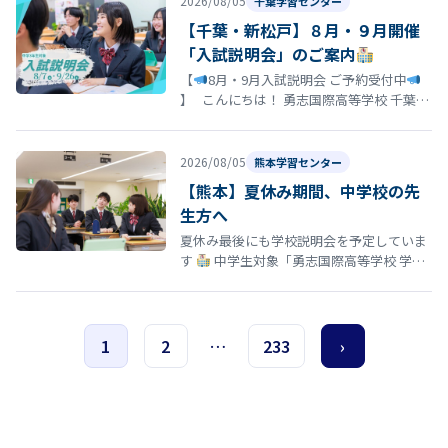
2026/08/05
千葉学習センター
【千葉・新松戸】８月・９月開催
「入試説明会」のご案内
【
8月・9月入試説明会 ご予約受付中
】 こんにちは！ 勇志国際高等学校 千葉学
習センターです
「そろそろ志望校を決
め…
2026/08/05
熊本学習センター
【熊本】夏休み期間、中学校の先
生方へ
夏休み最後にも学校説明会を予定していま
す
中学生対象「勇志国際高等学校 学校
説明会」開催のお知らせ 夏休みの締めくく
りとして、8月29日（土）13…
1
2
…
233
›