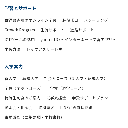
学習とサポート
世界最先端のオンライン学習
必須項目
スクーリング
Growth Program
生徒サポート
進路サポート
ICTツールの活用
you-netDX～インターネット学習アプリ～
学習方法
トップアスリート生
入学案内
新入学
転編入学
社会人コース（新入学・転編入学）
学費（ネットコース）
学費（通学コース）
特待生制度のご案内
就学支援金
学費サポートプラン
説明会・相談会
資料請求
LINEから資料請求
事前確認（募集要項・学校書類）