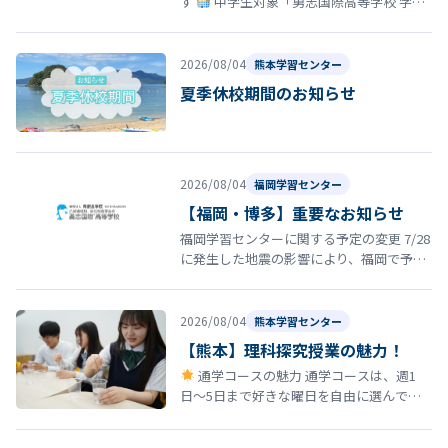
す
中学生対象「勇志国際高等学校 学校
説明会」開催のお知らせ 夏休みの締めくく
りとして、8月29日（土）13…
2026/08/04
熊本学習センター
夏季休校期間のお知らせ
2026/08/04
福岡学習センター
【福岡・博多】重要なお知らせ
福岡学習センターに関する予定の変更 7/28
に発生した地震の影響により、福岡で予定
していた以下の行事・スクーリング等につ
いて日程を延期いたします。 8…
2026/08/04
熊本学習センター
【熊本】理科探究授業の魅力！
通学コースの魅力 通学コースは、週1
日〜5日まで好きな曜日を自由に選んで登
校できる柔軟なスタイルが特徴です。 しか
も、途中で曜日を変更しても学費は…