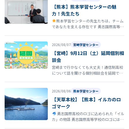
【熊本】熊本学習センターの魅
力！先生たち
熊本学習センターの先生たちは、チーム
であなたを支える存在です 勇志国際高等学
校 熊本学習センターの通学コースには、勉
強を教えるだけではなく、あなたの…
2026/08/07
宮崎学習センター
【宮崎】9月12日（土）延岡個別相
談会
宮崎まで行かなくても大丈夫！通信制高校
について話を聞ける個別相談会を延岡で開
催！ 「通信制高校について話を聞いてみた
い」 「転校を考えているけれど、ま…
2026/08/06
熊本学習センター
【天草本校】【熊本】イルカのロ
ゴマーク
勇志国際高校のロゴに込められた「イル
カ」の物語 勇志国際高等学校のロゴには、
イルカ が描かれています。このイルカに