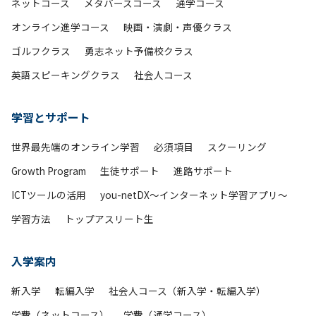
ネットコース
メタバースコース
通学コース
オンライン進学コース
映画・演劇・声優クラス
ゴルフクラス
勇志ネット予備校クラス
英語スピーキングクラス
社会人コース
学習とサポート
世界最先端のオンライン学習
必須項目
スクーリング
Growth Program
生徒サポート
進路サポート
ICTツールの活用
you-netDX～インターネット学習アプリ～
学習方法
トップアスリート生
入学案内
新入学
転編入学
社会人コース（新入学・転編入学）
学費（ネットコース）
学費（通学コース）