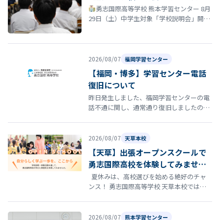
勇志国際高等学校 熊本学習センター 8月
29日（土）中学生対象「学校説明会」開催
のお知らせ 夏休みも終盤に差し掛かる時期
となりました。 勇志国際高等…
2026/08/07
福岡学習センター
【福岡・博多】学習センター電話
復旧について
昨日発生しました、福岡学習センターの電
話不通に関し、通常通り復旧しましたので
お知らせいたします。
2026/08/07
天草本校
【天草】出張オープンスクールで
勇志国際高校を体験してみません
か？
夏休みは、高校選びを始める絶好のチャ
ンス！ 勇志国際高等学校 天草本校では、8
月22日（土）にオープンスクールを開催し
ます。 「通信制高…
2026/08/07
熊本学習センター