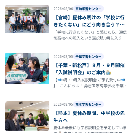
は、学校の歴史と深い思いが込め…
2026/08/06
宮崎学習センター
【宮崎】夏休み明けの「学校に行
きたくない」にどう向き合う？通
信制高校という選択肢
「学校に行きたくない」と感じたら。通信
制高校への転入という選択肢 8月に入り、
夏休み明けの登校に向けて「今の学校に通
い続けるのがつらい」「学校に行きた…
2026/08/05
千葉学習センター
【千葉・新松戸】８月・９月開催
「入試説明会」のご案内
【
8月・9月入試説明会 ご予約受付中
】 こんにちは！ 勇志国際高等学校 千葉学
習センターです
「そろそろ志望校を決
め…
2026/08/05
熊本学習センター
【熊本】夏休み期間、中学校の先
生方へ
夏休み最後にも学校説明会を予定していま