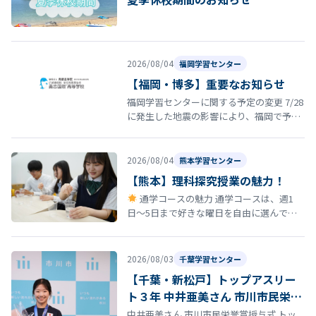
2026/08/04
福岡学習センター
【福岡・博多】重要なお知らせ
福岡学習センターに関する予定の変更 7/28
に発生した地震の影響により、福岡で予定
していた以下の行事・スクーリング等につ
いて日程を延期いたします。 8…
2026/08/04
熊本学習センター
【熊本】理科探究授業の魅力！
通学コースの魅力 通学コースは、週1
日〜5日まで好きな曜日を自由に選んで登
校できる柔軟なスタイルが特徴です。 しか
も、途中で曜日を変更しても学費は…
2026/08/03
千葉学習センター
【千葉・新松戸】トップアスリー
ト３年 中井亜美さん 市川市民栄誉
賞授与式
中井亜美さん 市川市民栄誉賞授与式 トッ