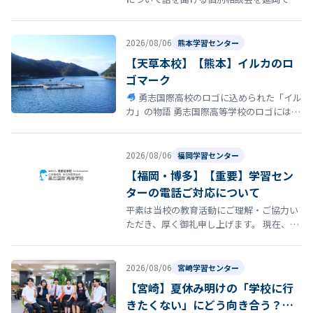
催！ 「通信制高校について話を聞いてみた
い」 「転校を考えているけれど、ま…
2026/08/06
熊本学習センター
【天草本校】【熊本】イルカのロ
ゴマーク
勇志国際高校のロゴに込められた「イル
カ」の物語 勇志国際高等学校のロゴには、
イルカ が描かれています。このイルカに
は、学校の歴史と深い思いが込め…
2026/08/06
福岡学習センター
【福岡・博多】【重要】学習セン
ターの電話ご対応について
平素は当校の教育活動にご理解・ご協力い
ただき、厚く御礼申し上げます。 現在、福
岡学習センターの電話が繋がらない状況が
発生しております。 誠に恐れ入りま…
2026/08/06
宮崎学習センター
【宮崎】夏休み明けの「学校に行
きたくない」にどう向き合う？通