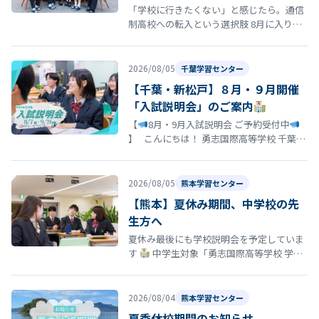
信制高校という選択肢
「学校に行きたくない」と感じたら。通信
制高校への転入という選択肢 8月に入り、
夏休み明けの登校に向けて「今の学校に通
い続けるのがつらい」「学校に行きた…
2026/08/05
千葉学習センター
【千葉・新松戸】８月・９月開催
「入試説明会」のご案内
【
8月・9月入試説明会 ご予約受付中
】 こんにちは！ 勇志国際高等学校 千葉学
習センターです
「そろそろ志望校を決
め…
2026/08/05
熊本学習センター
【熊本】夏休み期間、中学校の先
生方へ
夏休み最後にも学校説明会を予定していま
す
中学生対象「勇志国際高等学校 学校
説明会」開催のお知らせ 夏休みの締めくく
りとして、8月29日（土）13…
2026/08/04
熊本学習センター
夏季休校期間のお知らせ