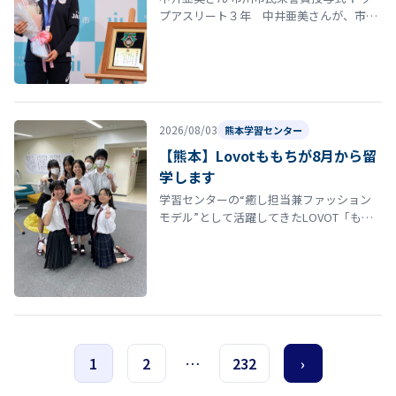
プアスリート３年 中井亜美さんが、市川
市民栄誉賞を受賞しました。授与式では、
多くの方々から祝福を受け、これまで…
2026/08/03
熊本学習センター
【熊本】Lovotももちが8月から留
学します
学習センターの“癒し担当兼ファッション
モデル”として活躍してきたLOVOT「もも
ち」が、来月から福岡へまさかの“留学”に
旅立ちます。 1年間、季節イベ…
1
2
…
232
›