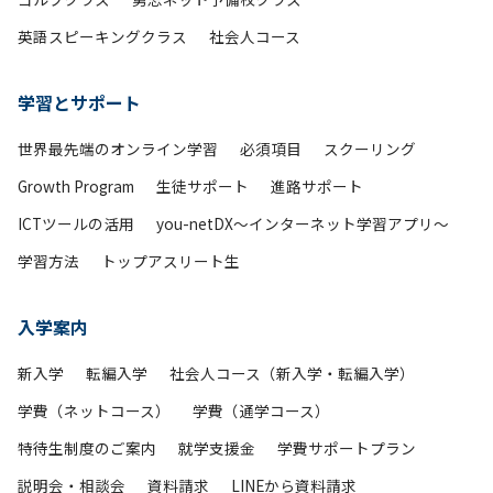
英語スピーキングクラス
社会人コース
学習とサポート
世界最先端のオンライン学習
必須項目
スクーリング
Growth Program
生徒サポート
進路サポート
ICTツールの活用
you-netDX～インターネット学習アプリ～
学習方法
トップアスリート生
入学案内
新入学
転編入学
社会人コース（新入学・転編入学）
学費（ネットコース）
学費（通学コース）
特待生制度のご案内
就学支援金
学費サポートプラン
説明会・相談会
資料請求
LINEから資料請求