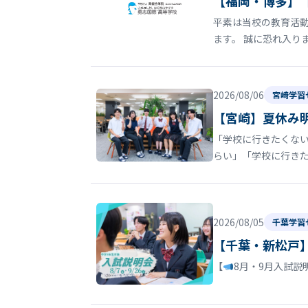
【福岡・博多】
平素は当校の教育活動
ます。 誠に恐れ入り
2026/08/06
宮崎学習
【宮崎】夏休み
「学校に行きたくない
らい」「学校に行き
2026/08/05
千葉学習
【千葉・新松戸
【
8月・9月入試説