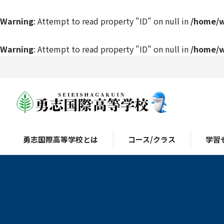
Warning
: Attempt to read property "ID" on null in
/home/w
Warning
: Attempt to read property "ID" on null in
/home/w
勇志国際高等学校とは
コース/クラス
学習