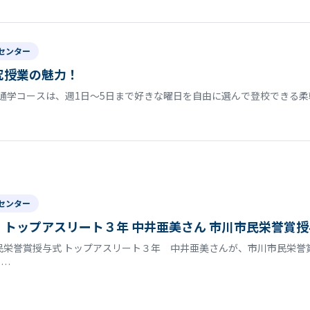
センター
究授業の魅力！
通学コースは、週1日〜5日まで好きな曜日を自由に選んで登校できる柔
センター
トップアスリート３年 中井亜美さん 市川市民栄誉賞授
民栄誉賞授与式 トップアスリート３年 中井亜美さんが、市川市民栄
で…