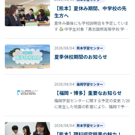
【熊本】夏休み期間、中学校の先
生方へ
夏休み最後にも学校説明会を予定していま
す
中学生対象「勇志国際高等学校 学校
説明会」開催のお知らせ 夏休みの締めくく
りとして、8月29日（土）13…
2026/08/04
熊本学習センター
夏季休校期間のお知らせ
2026/08/04
福岡学習センター
【福岡・博多】重要なお知らせ
福岡学習センターに関する予定の変更 7/28
に発生した地震の影響により、福岡で予定
していた以下の行事・スクーリング等につ
いて日程を延期いたします。 8…
2026/08/04
熊本学習センター
【熊本】理科探究授業の魅力！