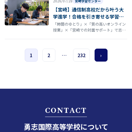
2026/07/28
宮崎学習センター
【宮崎】通信制高校だから叶う大
学進学！合格を引き寄せる学習サ
ポートと進路実績
「時間のゆとり」×「質の高いオンライン
授業」×「宮崎での対面サポート」で志望
校合格を目指す 「通信制高校からでも、大
学進学を目指せるのかな…？」 そん…
1
2
…
232
›
CONTACT
勇志国際高等学校について