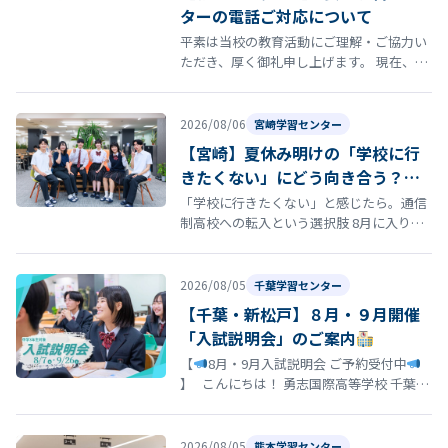
ターの電話ご対応について
平素は当校の教育活動にご理解・ご協力い
ただき、厚く御礼申し上げます。 現在、福
岡学習センターの電話が繋がらない状況が
発生しております。 誠に恐れ入りま…
2026/08/06
宮崎学習センター
【宮崎】夏休み明けの「学校に行
きたくない」にどう向き合う？通
信制高校という選択肢
「学校に行きたくない」と感じたら。通信
制高校への転入という選択肢 8月に入り、
夏休み明けの登校に向けて「今の学校に通
い続けるのがつらい」「学校に行きた…
2026/08/05
千葉学習センター
【千葉・新松戸】８月・９月開催
「入試説明会」のご案内
【
8月・9月入試説明会 ご予約受付中
】 こんにちは！ 勇志国際高等学校 千葉学
習センターです
「そろそろ志望校を決
め…
2026/08/05
熊本学習センター