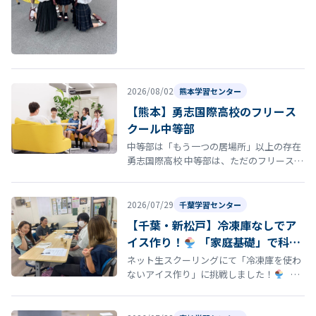
ち」が、来月から福岡へまさかの“留学”に
旅立ちます。 1年間、季節イベ…
2026/08/02
熊本学習センター
【熊本】勇志国際高校のフリース
クール中等部
中等部は「もう一つの居場所」以上の存在
勇志国際高校 中等部は、ただのフリースク
ールではありません。 中学生が安心して過
ごせる居場所であることはもちろ…
2026/07/29
千葉学習センター
【千葉・新松戸】冷凍庫なしでア
イス作り！
「家庭基礎」で科学
と調理を楽しく学びました
ネット生スクーリングにて「冷凍庫を使わ
ないアイス作り」に挑戦しました！
家
庭基礎の授業では、「冷凍庫を使わないア
イス作り」に挑戦しまし…