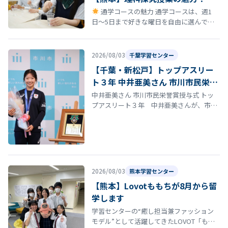
通学コースの魅力 通学コースは、週1
日〜5日まで好きな曜日を自由に選んで登
校できる柔軟なスタイルが特徴です。 しか
も、途中で曜日を変更しても学費は…
2026/08/03
千葉学習センター
【千葉・新松戸】トップアスリー
ト３年 中井亜美さん 市川市民栄誉
賞授与式
中井亜美さん 市川市民栄誉賞授与式 トッ
プアスリート３年 中井亜美さんが、市川
市民栄誉賞を受賞しました。授与式では、
多くの方々から祝福を受け、これまで…
2026/08/03
熊本学習センター
【熊本】Lovotももちが8月から留
学します
学習センターの“癒し担当兼ファッション
モデル”として活躍してきたLOVOT「もも