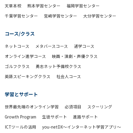
天草本校
熊本学習センター
福岡学習センター
千葉学習センター
宮崎学習センター
大分学習センター
コース/クラス
ネットコース
メタバースコース
通学コース
オンライン進学コース
映画・演劇・声優クラス
ゴルフクラス
勇志ネット予備校クラス
英語スピーキングクラス
社会人コース
学習とサポート
世界最先端のオンライン学習
必須項目
スクーリング
Growth Program
生徒サポート
進路サポート
ICTツールの活用
you-netDX～インターネット学習アプリ～