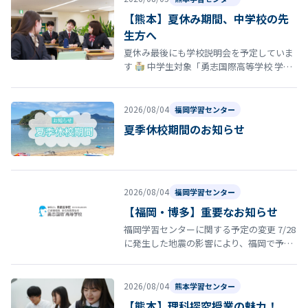
【熊本】夏休み期間、中学校の先
生方へ
夏休み最後にも学校説明会を予定していま
す
中学生対象「勇志国際高等学校 学校
説明会」開催のお知らせ 夏休みの締めくく
りとして、8月29日（土）13…
2026/08/04
福岡学習センター
夏季休校期間のお知らせ
2026/08/04
福岡学習センター
【福岡・博多】重要なお知らせ
福岡学習センターに関する予定の変更 7/28
に発生した地震の影響により、福岡で予定
していた以下の行事・スクーリング等につ
いて日程を延期いたします。 8…
2026/08/04
熊本学習センター
【熊本】理科探究授業の魅力！