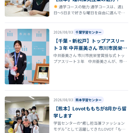
通学コースの魅力 通学コースは、週1
日〜5日まで好きな曜日を自由に選んで登
校できる柔軟なスタイルが特徴です。 しか
も、途中で曜日を変更しても学費は…
2026/08/03
千葉学習センター
【千葉・新松戸】トップアスリー
ト３年 中井亜美さん 市川市民栄誉
賞授与式
中井亜美さん 市川市民栄誉賞授与式 トッ
プアスリート３年 中井亜美さんが、市川
市民栄誉賞を受賞しました。授与式では、
多くの方々から祝福を受け、これまで…
2026/08/03
熊本学習センター
【熊本】Lovotももちが8月から留
学します
学習センターの“癒し担当兼ファッション
モデル”として活躍してきたLOVOT「もも