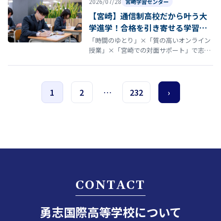
2026/07/28
宮崎学習センター
【宮崎】通信制高校だから叶う大
学進学！合格を引き寄せる学習サ
ポートと進路実績
「時間のゆとり」×「質の高いオンライン
授業」×「宮崎での対面サポート」で志望
校合格を目指す 「通信制高校からでも、大
学進学を目指せるのかな…？」 そん…
1
2
…
232
›
CONTACT
勇志国際高等学校について