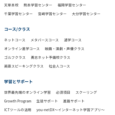
天草本校
熊本学習センター
福岡学習センター
千葉学習センター
宮崎学習センター
大分学習センター
コース/クラス
ネットコース
メタバースコース
通学コース
オンライン進学コース
映画・演劇・声優クラス
ゴルフクラス
勇志ネット予備校クラス
英語スピーキングクラス
社会人コース
学習とサポート
世界最先端のオンライン学習
必須項目
スクーリング
Growth Program
生徒サポート
進路サポート
ICTツールの活用
you-netDX～インターネット学習アプリ～