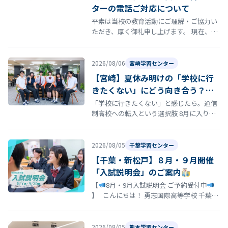
ターの電話ご対応について
平素は当校の教育活動にご理解・ご協力い
ただき、厚く御礼申し上げます。 現在、福
岡学習センターの電話が繋がらない状況が
発生しております。 誠に恐れ入りま…
2026/08/06
宮崎学習センター
【宮崎】夏休み明けの「学校に行
きたくない」にどう向き合う？通
信制高校という選択肢
「学校に行きたくない」と感じたら。通信
制高校への転入という選択肢 8月に入り、
夏休み明けの登校に向けて「今の学校に通
い続けるのがつらい」「学校に行きた…
2026/08/05
千葉学習センター
【千葉・新松戸】８月・９月開催
「入試説明会」のご案内
【
8月・9月入試説明会 ご予約受付中
】 こんにちは！ 勇志国際高等学校 千葉学
習センターです
「そろそろ志望校を決
め…
2026/08/05
熊本学習センター