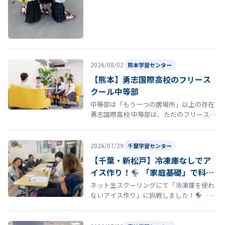
ち」が、来月から福岡へまさかの“留学”に
旅立ちます。 1年間、季節イベ…
2026/08/02
熊本学習センター
【熊本】勇志国際高校のフリース
クール中等部
中等部は「もう一つの居場所」以上の存在
勇志国際高校 中等部は、ただのフリースク
ールではありません。 中学生が安心して過
ごせる居場所であることはもちろ…
2026/07/29
千葉学習センター
【千葉・新松戸】冷凍庫なしでア
イス作り！
「家庭基礎」で科学
と調理を楽しく学びました
ネット生スクーリングにて「冷凍庫を使わ
ないアイス作り」に挑戦しました！
家
庭基礎の授業では、「冷凍庫を使わないア
イス作り」に挑戦しまし…