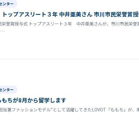
センター
トップアスリート３年 中井亜美さん 市川市民栄誉賞授
民栄誉賞授与式 トップアスリート３年 中井亜美さんが、市川市民栄
で…
センター
tももちが8月から留学します
担当兼ファッションモデル”として活躍してきたLOVOT「ももち」が、来