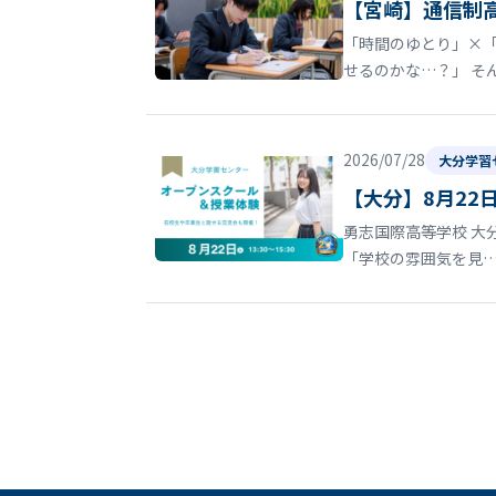
【宮崎】通信制
「時間のゆとり」×
せるのかな…？」 そ
2026/07/28
大分学習
【大分】8月22
勇志国際高等学校 大
「学校の雰囲気を見