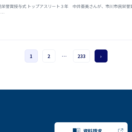
民栄誉賞授与式 トップアスリート３年 中井亜美さんが、市川市民栄
で…
1
2
…
233
›
資料請求