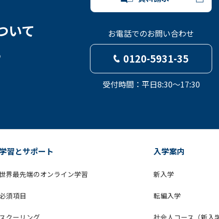
ついて
お電話でのお問い合わせ
ら
0120-5931-35
受付時間：平日8:30～17:30
学習とサポート
入学案内
世界最先端のオンライン学習
新入学
必須項目
転編入学
スクーリング
社会人コース（新入