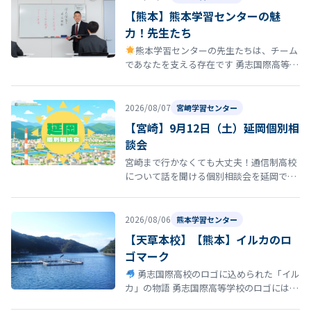
【熊本】熊本学習センターの魅
力！先生たち
熊本学習センターの先生たちは、チーム
であなたを支える存在です 勇志国際高等学
校 熊本学習センターの通学コースには、勉
強を教えるだけではなく、あなたの…
2026/08/07
宮崎学習センター
【宮崎】9月12日（土）延岡個別相
談会
宮崎まで行かなくても大丈夫！通信制高校
について話を聞ける個別相談会を延岡で開
催！ 「通信制高校について話を聞いてみた
い」 「転校を考えているけれど、ま…
2026/08/06
熊本学習センター
【天草本校】【熊本】イルカのロ
ゴマーク
勇志国際高校のロゴに込められた「イル
カ」の物語 勇志国際高等学校のロゴには、
イルカ が描かれています。このイルカに