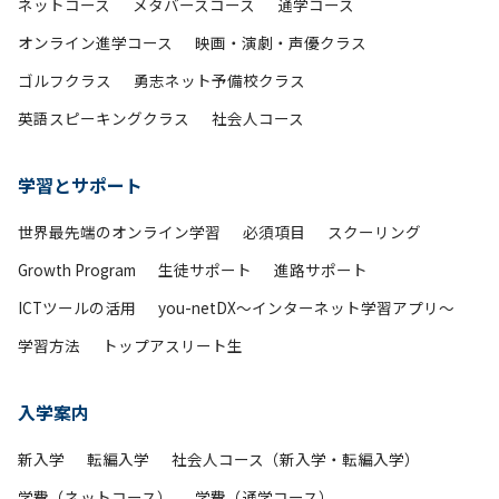
ネットコース
メタバースコース
通学コース
オンライン進学コース
映画・演劇・声優クラス
ゴルフクラス
勇志ネット予備校クラス
英語スピーキングクラス
社会人コース
学習とサポート
世界最先端のオンライン学習
必須項目
スクーリング
Growth Program
生徒サポート
進路サポート
ICTツールの活用
you-netDX～インターネット学習アプリ～
学習方法
トップアスリート生
入学案内
新入学
転編入学
社会人コース（新入学・転編入学）
学費（ネットコース）
学費（通学コース）