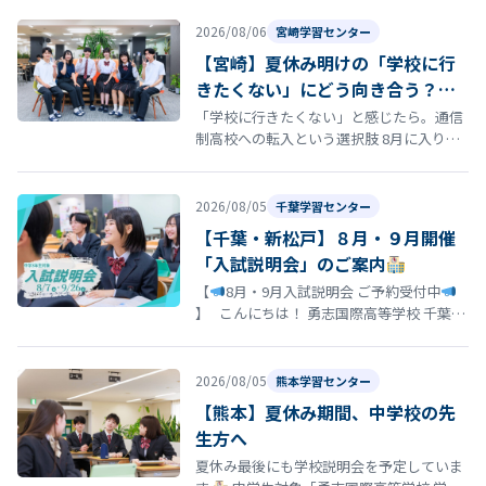
は、学校の歴史と深い思いが込め…
2026/08/06
宮崎学習センター
【宮崎】夏休み明けの「学校に行
きたくない」にどう向き合う？通
信制高校という選択肢
「学校に行きたくない」と感じたら。通信
制高校への転入という選択肢 8月に入り、
夏休み明けの登校に向けて「今の学校に通
い続けるのがつらい」「学校に行きた…
2026/08/05
千葉学習センター
【千葉・新松戸】８月・９月開催
「入試説明会」のご案内
【
8月・9月入試説明会 ご予約受付中
】 こんにちは！ 勇志国際高等学校 千葉学
習センターです
「そろそろ志望校を決
め…
2026/08/05
熊本学習センター
【熊本】夏休み期間、中学校の先
生方へ
夏休み最後にも学校説明会を予定していま