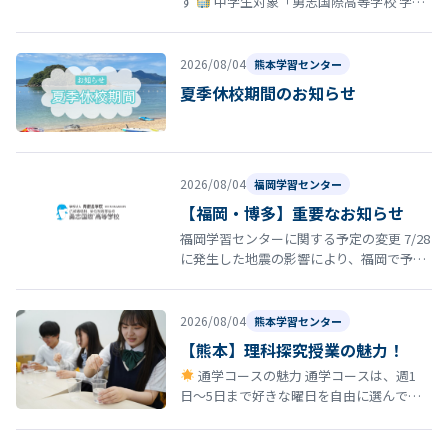
す
中学生対象「勇志国際高等学校 学校
説明会」開催のお知らせ 夏休みの締めくく
りとして、8月29日（土）13…
2026/08/04
熊本学習センター
夏季休校期間のお知らせ
2026/08/04
福岡学習センター
【福岡・博多】重要なお知らせ
福岡学習センターに関する予定の変更 7/28
に発生した地震の影響により、福岡で予定
していた以下の行事・スクーリング等につ
いて日程を延期いたします。 8…
2026/08/04
熊本学習センター
【熊本】理科探究授業の魅力！
通学コースの魅力 通学コースは、週1
日〜5日まで好きな曜日を自由に選んで登
校できる柔軟なスタイルが特徴です。 しか
も、途中で曜日を変更しても学費は…