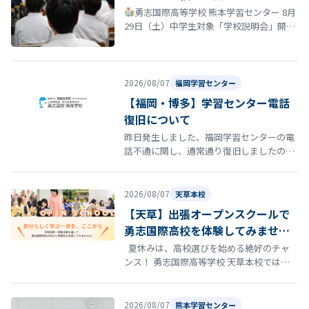
勇志国際高等学校 熊本学習センター 8月
29日（土）中学生対象「学校説明会」開催
のお知らせ 夏休みも終盤に差し掛かる時期
となりました。 勇志国際高等…
2026/08/07
福岡学習センター
【福岡・博多】学習センター電話
復旧について
昨日発生しました、福岡学習センターの電
話不通に関し、通常通り復旧しましたので
お知らせいたします。
2026/08/07
天草本校
【天草】出張オープンスクールで
勇志国際高校を体験してみません
か？
夏休みは、高校選びを始める絶好のチャ
ンス！ 勇志国際高等学校 天草本校では、8
月22日（土）にオープンスクールを開催し
ます。 「通信制高…
2026/08/07
熊本学習センター