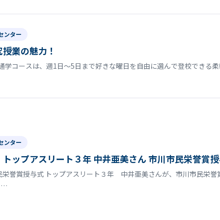
センター
究授業の魅力！
通学コースは、週1日〜5日まで好きな曜日を自由に選んで登校できる柔
センター
トップアスリート３年 中井亜美さん 市川市民栄誉賞授
民栄誉賞授与式 トップアスリート３年 中井亜美さんが、市川市民栄
で…