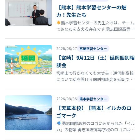
【熊本】熊本学習センターの魅
力！先生たち
熊本学習センターの先生たちは、チーム
であなたを支える存在です 勇志国際高等学
校 熊本学習センターの通学コースには、勉
強を教えるだけではなく、あなたの…
2026/08/07
宮崎学習センター
【宮崎】9月12日（土）延岡個別相
談会
宮崎まで行かなくても大丈夫！通信制高校
について話を聞ける個別相談会を延岡で開
催！ 「通信制高校について話を聞いてみた
い」 「転校を考えているけれど、ま…
2026/08/06
熊本学習センター
【天草本校】【熊本】イルカのロ
ゴマーク
勇志国際高校のロゴに込められた「イル
カ」の物語 勇志国際高等学校のロゴには、
イルカ が描かれています。このイルカに