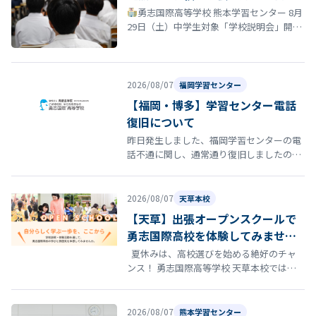
勇志国際高等学校 熊本学習センター 8月
29日（土）中学生対象「学校説明会」開催
のお知らせ 夏休みも終盤に差し掛かる時期
となりました。 勇志国際高等…
2026/08/07
福岡学習センター
【福岡・博多】学習センター電話
復旧について
昨日発生しました、福岡学習センターの電
話不通に関し、通常通り復旧しましたので
お知らせいたします。
2026/08/07
天草本校
【天草】出張オープンスクールで
勇志国際高校を体験してみません
か？
夏休みは、高校選びを始める絶好のチャ
ンス！ 勇志国際高等学校 天草本校では、8
月22日（土）にオープンスクールを開催し
ます。 「通信制高…
2026/08/07
熊本学習センター