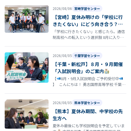
は、学校の歴史と深い思いが込め…
2026/08/06
宮崎学習センター
【宮崎】夏休み明けの「学校に行
きたくない」にどう向き合う？通
信制高校という選択肢
「学校に行きたくない」と感じたら。通信
制高校への転入という選択肢 8月に入り、
夏休み明けの登校に向けて「今の学校に通
い続けるのがつらい」「学校に行きた…
2026/08/05
千葉学習センター
【千葉・新松戸】８月・９月開催
「入試説明会」のご案内
【
8月・9月入試説明会 ご予約受付中
】 こんにちは！ 勇志国際高等学校 千葉学
習センターです
「そろそろ志望校を決
め…
2026/08/05
熊本学習センター
【熊本】夏休み期間、中学校の先
生方へ
夏休み最後にも学校説明会を予定していま