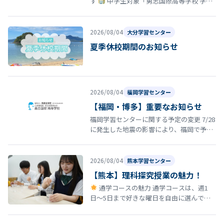
す
中学生対象「勇志国際高等学校 学校
説明会」開催のお知らせ 夏休みの締めくく
りとして、8月29日（土）13…
2026/08/04
大分学習センター
夏季休校期間のお知らせ
2026/08/04
福岡学習センター
【福岡・博多】重要なお知らせ
福岡学習センターに関する予定の変更 7/28
に発生した地震の影響により、福岡で予定
していた以下の行事・スクーリング等につ
いて日程を延期いたします。 8…
2026/08/04
熊本学習センター
【熊本】理科探究授業の魅力！
通学コースの魅力 通学コースは、週1
日〜5日まで好きな曜日を自由に選んで登
校できる柔軟なスタイルが特徴です。 しか
も、途中で曜日を変更しても学費は…