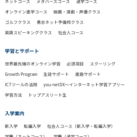
ネットコース
メタバースコース
通学コース
オンライン進学コース
映画・演劇・声優クラス
ゴルフクラス
勇志ネット予備校クラス
英語スピーキングクラス
社会人コース
学習とサポート
世界最先端のオンライン学習
必須項目
スクーリング
Growth Program
生徒サポート
進路サポート
ICTツールの活用
you-netDX～インターネット学習アプリ～
学習方法
トップアスリート生
入学案内
新入学
転編入学
社会人コース（新入学・転編入学）
学費（ネットコース）
学費（通学コース）