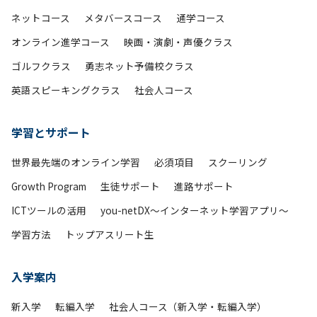
ネットコース
メタバースコース
通学コース
オンライン進学コース
映画・演劇・声優クラス
ゴルフクラス
勇志ネット予備校クラス
英語スピーキングクラス
社会人コース
学習とサポート
世界最先端のオンライン学習
必須項目
スクーリング
Growth Program
生徒サポート
進路サポート
ICTツールの活用
you-netDX～インターネット学習アプリ～
学習方法
トップアスリート生
入学案内
新入学
転編入学
社会人コース（新入学・転編入学）