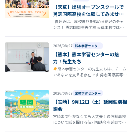
【天草】出張オープンスクールで
勇志国際高校を体験してみません
か？
夏休みは、高校選びを始める絶好のチャ
ンス！ 勇志国際高等学校 天草本校では、8
月22日（土）にオープンスクールを開催し
ます。 「通信制高…
2026/08/07
熊本学習センター
【熊本】熊本学習センターの魅
力！先生たち
熊本学習センターの先生たちは、チーム
であなたを支える存在です 勇志国際高等学
校 熊本学習センターの通学コースには、勉
強を教えるだけではなく、あなたの…
2026/08/07
宮崎学習センター
【宮崎】9月12日（土）延岡個別相
談会
宮崎まで行かなくても大丈夫！通信制高校
について話を聞ける個別相談会を延岡で開
催！ 「通信制高校について話を聞いてみた