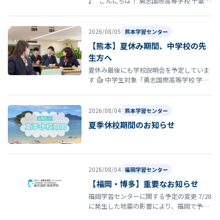
】 こんにちは！ 勇志国際高等学校 千葉学
習センターです
「そろそろ志望校を決
め…
2026/08/05
熊本学習センター
【熊本】夏休み期間、中学校の先
生方へ
夏休み最後にも学校説明会を予定していま
す
中学生対象「勇志国際高等学校 学校
説明会」開催のお知らせ 夏休みの締めくく
りとして、8月29日（土）13…
2026/08/04
熊本学習センター
夏季休校期間のお知らせ
2026/08/04
福岡学習センター
【福岡・博多】重要なお知らせ
福岡学習センターに関する予定の変更 7/28
に発生した地震の影響により、福岡で予定
していた以下の行事・スクーリング等につ