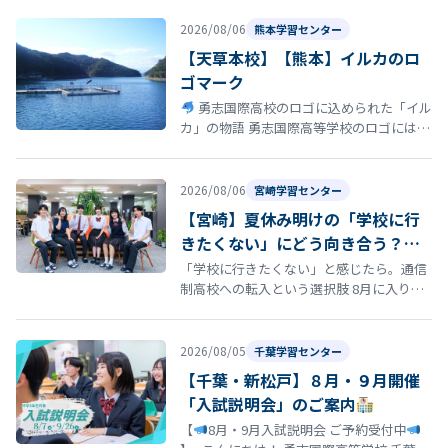
い」 「転校を考えているけれど、ま…
2026/08/06
熊本学習センター
【天草本校】【熊本】イルカのロ
ゴマーク
勇志国際高校のロゴに込められた「イル
カ」の物語 勇志国際高等学校のロゴには、
イルカ が描かれています。このイルカに
は、学校の歴史と深い思いが込め…
2026/08/06
宮崎学習センター
【宮崎】夏休み明けの「学校に行
きたくない」にどう向き合う？通
信制高校という選択肢
「学校に行きたくない」と感じたら。通信
制高校への転入という選択肢 8月に入り、
夏休み明けの登校に向けて「今の学校に通
い続けるのがつらい」「学校に行きた…
2026/08/05
千葉学習センター
【千葉・新松戸】８月・９月開催
「入試説明会」のご案内
【
8月・9月入試説明会 ご予約受付中