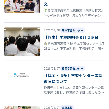
文
勇志国際高校の伝統授業「親孝行作文」
〜心の成長を育む、勇志ならではの学び〜
勇志国際高等学校では、教育方針の一つに
「親孝行する青少年たれ」がありま…
2026/08/08
熊本学習センター
【熊本】学校説明会８月２９日
勇志国際高等学校 熊本学習センター 8月
29日（土）中学生対象「学校説明会」開催
のお知らせ 夏休みも終盤に差し掛かる時期
となりました。 勇志国際高等…
2026/08/07
福岡学習センター
【福岡・博多】学習センター電話
復旧について
昨日発生しました、福岡学習センターの電
話不通に関し、通常通り復旧しましたので
お知らせいたします。
2026/08/07
天草本校