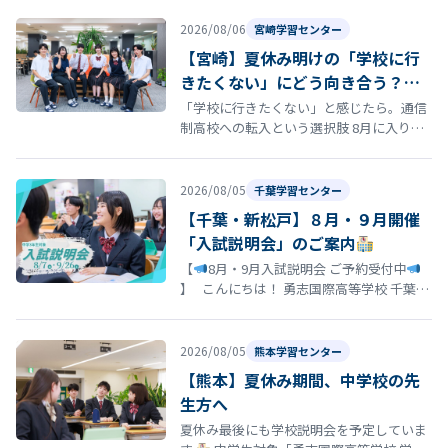
は、学校の歴史と深い思いが込め…
2026/08/06
宮崎学習センター
【宮崎】夏休み明けの「学校に行
きたくない」にどう向き合う？通
信制高校という選択肢
「学校に行きたくない」と感じたら。通信
制高校への転入という選択肢 8月に入り、
夏休み明けの登校に向けて「今の学校に通
い続けるのがつらい」「学校に行きた…
2026/08/05
千葉学習センター
【千葉・新松戸】８月・９月開催
「入試説明会」のご案内
【
8月・9月入試説明会 ご予約受付中
】 こんにちは！ 勇志国際高等学校 千葉学
習センターです
「そろそろ志望校を決
め…
2026/08/05
熊本学習センター
【熊本】夏休み期間、中学校の先
生方へ
夏休み最後にも学校説明会を予定していま