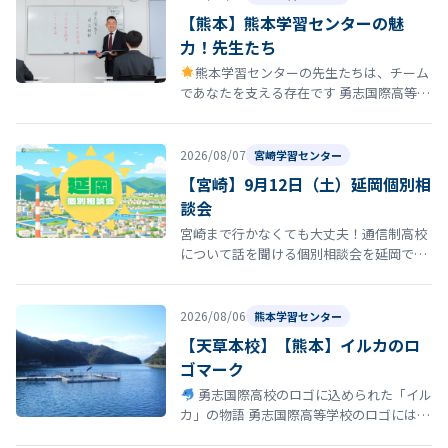
【熊本】熊本学習センターの魅
力！先生たち
熊本学習センターの先生たちは、チーム
であなたを支える存在です 勇志国際高等学
校 熊本学習センターの通学コースには、勉
強を教えるだけではなく、あなたの…
2026/08/07
宮崎学習センター
【宮崎】9月12日（土）延岡個別相
談会
宮崎まで行かなくても大丈夫！通信制高校
について話を聞ける個別相談会を延岡で開
催！ 「通信制高校について話を聞いてみた
い」 「転校を考えているけれど、ま…
2026/08/06
熊本学習センター
【天草本校】【熊本】イルカのロ
ゴマーク
勇志国際高校のロゴに込められた「イル
カ」の物語 勇志国際高等学校のロゴには、
イルカ が描かれています。このイルカに