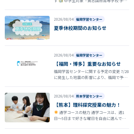
す
中学生対象「勇志国際高等学校 学校
説明会」開催のお知らせ 夏休みの締めくく
りとして、8月29日（土）13…
2026/08/04
福岡学習センター
夏季休校期間のお知らせ
2026/08/04
福岡学習センター
【福岡・博多】重要なお知らせ
福岡学習センターに関する予定の変更 7/28
に発生した地震の影響により、福岡で予定
していた以下の行事・スクーリング等につ
いて日程を延期いたします。 8…
2026/08/04
熊本学習センター
【熊本】理科探究授業の魅力！
通学コースの魅力 通学コースは、週1
日〜5日まで好きな曜日を自由に選んで登
校できる柔軟なスタイルが特徴です。 しか
も、途中で曜日を変更しても学費は…