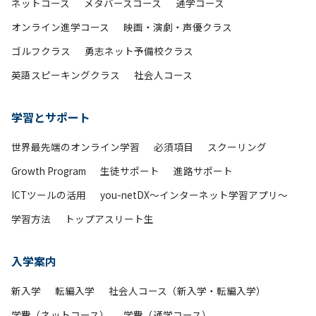
ネットコース
メタバースコース
通学コース
オンライン進学コース
映画・演劇・声優クラス
ゴルフクラス
勇志ネット予備校クラス
英語スピーキングクラス
社会人コース
学習とサポート
世界最先端のオンライン学習
必須項目
スクーリング
Growth Program
生徒サポート
進路サポート
ICTツールの活用
you-netDX～インターネット学習アプリ～
学習方法
トップアスリート生
入学案内
新入学
転編入学
社会人コース（新入学・転編入学）
学費（ネットコース）
学費（通学コース）