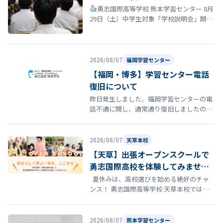
勇志国際高等学校 熊本学習センター 8月
29日（土）中学生対象「学校説明会」開催
のお知らせ 夏休みも終盤に差し掛かる時期
となりました。 勇志国際高等…
2026/08/07
福岡学習センター
【福岡・博多】学習センター電話
復旧について
昨日発生しました、福岡学習センターの電
話不通に関し、通常通り復旧しましたので
お知らせいたします。
2026/08/07
天草本校
【天草】出張オープンスクールで
勇志国際高校を体験してみません
か？
夏休みは、高校選びを始める絶好のチャ
ンス！ 勇志国際高等学校 天草本校では、8
月22日（土）にオープンスクールを開催し
ます。 「通信制高…
2026/08/07
熊本学習センター