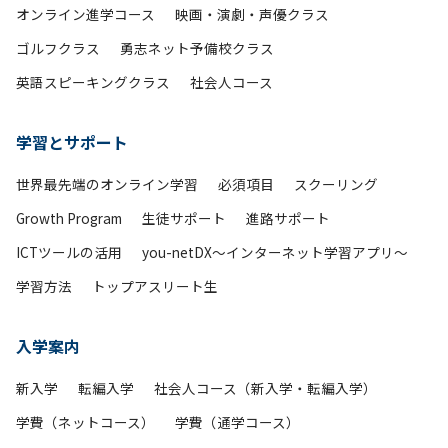
オンライン進学コース
映画・演劇・声優クラス
ゴルフクラス
勇志ネット予備校クラス
英語スピーキングクラス
社会人コース
学習とサポート
世界最先端のオンライン学習
必須項目
スクーリング
Growth Program
生徒サポート
進路サポート
ICTツールの活用
you-netDX～インターネット学習アプリ～
学習方法
トップアスリート生
入学案内
新入学
転編入学
社会人コース（新入学・転編入学）
学費（ネットコース）
学費（通学コース）