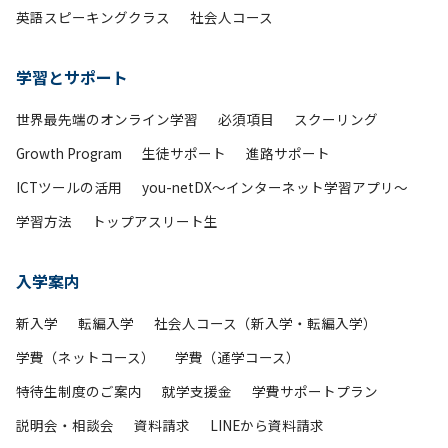
英語スピーキングクラス
社会人コース
学習とサポート
世界最先端のオンライン学習
必須項目
スクーリング
Growth Program
生徒サポート
進路サポート
ICTツールの活用
you-netDX～インターネット学習アプリ～
学習方法
トップアスリート生
入学案内
新入学
転編入学
社会人コース（新入学・転編入学）
学費（ネットコース）
学費（通学コース）
特待生制度のご案内
就学支援金
学費サポートプラン
説明会・相談会
資料請求
LINEから資料請求