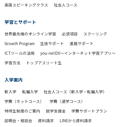
英語スピーキングクラス
社会人コース
学習とサポート
世界最先端のオンライン学習
必須項目
スクーリング
Growth Program
生徒サポート
進路サポート
ICTツールの活用
you-netDX～インターネット学習アプリ～
学習方法
トップアスリート生
入学案内
新入学
転編入学
社会人コース（新入学・転編入学）
学費（ネットコース）
学費（通学コース）
特待生制度のご案内
就学支援金
学費サポートプラン
説明会・相談会
資料請求
LINEから資料請求