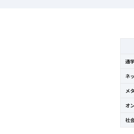
通
ネ
メ
オ
社